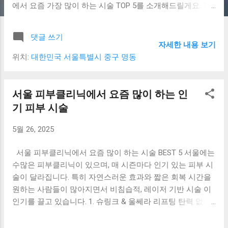
에서 요즘 가장 많이 하는 시술 TOP 5를 소개해드릴게요. 1.
리프팅 시술 (울쎄라 / 슈링크) 처진 피부를 타이트하게 끌어
올리는 리프팅 은 중장년층뿐 아니라 20~30대에서도 예방법
댓글 쓰기
으로 많이 받고 있습니다. 특히 울쎄라 와 슈링크 는 통증이
자세한 내용 보기
적고 일상생활 복귀가 빨라 꾸준히 사랑받고 있습니다. 2. 레
위치:
대한민국 서울특별시 중구 명동
이저 토닝 (피부톤 개선) 자외선 노출이 많은 봄·여름철, 칙칙
한 피부톤과 기미를 개선하는 데 탁월한 레이저 토닝 시술도
인기입니다. 대표적으로 피코토닝, 스펙트라토닝 이 많이 사
서울 피부클리닉에서 요즘 많이 하는 인
용되고 있어요. 3. 필러 시술 (볼륨 보완) 팔자주름, 꺼진 눈밑,
기 피부 시술
턱 끝 보완 등 다양한 부위에 사용하는 필러 시술 은 얼굴 라
인을 정돈해 어려 보이는 효과를 줍니다. 히알루론산 기반의
5월 26, 2025
안전한 제품이 많이 사용되고 있습니다. 4. 보톡스 시술 (주름
개선 + 얼굴 축소) 보톡스 는 주름 개선뿐 아니라 사각턱 보톡
서울 피부클리닉에서 요즘 많이 하는 시술 BEST 5 서울에는
스 로 얼굴 라인을 슬림하게 하는 데도 많이 사용됩니다. 간단
수많은 피부클리닉이 있으며, 매 시즌마다 인기 있는 피부 시
하고 빠르며, 효과도 점차 자연스럽게 나타납니다. 5. 여드름
술이 달라집니다. 특히 자연스러운 효과와 짧은 회복 시간을
치료 (레이저 + 약물 병행) 청소년부터 성인까지 여드름 고민
원하는 사람들이 많아지면서 비침습적, 레이저 기반 시술 이
은 늘 존재하죠. 요즘은 여드름 압출, 레이저 치료, 피지조절
인기를 끌고 있습니다. 1. 슈링크 & 울쎄라 리프팅 탄력 없는
약물 을 병행하여 효과적으로 치료하는 맞춤형 프로그램이
피부, 처짐이 고민이라면 슈링크나 울쎄라 같은 고강도 초음
인기를 끌고 있어요. 마무리 피부 시술은 개인 피부 타입과 상
파 리프팅 이 효과적입니다. 비절개 방식으로 피부 속 콜라겐