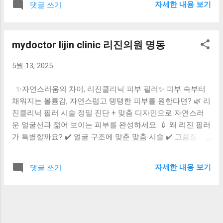
자세한 내용 보기
댓글 쓰기
태에 따라 맞춤 처방이 중요하므로, 서울에 위치한 피부과 전
재생을 유도해 자연스럽게 탄력을 개선해줍니다. 직장인들도
문 클리닉 을 방문해 충분한 상담을 받는 것이 좋습니다. 정확
점심시간 시술 로 많이 찾는 대표 리프팅입니다. 2. 피코토닝
한 진단과 전문적인 치료를 원하신다면 mydoctor.co.kr 에서
& 레이저토닝 기미, 잡티, 홍조, 칙칙한 피부톤을 개선하고 싶
mydoctor lijin clinic 리진의원 명동
자세한 정보를 확인하세요!
다면 피코토닝 이나 레이저토닝 이 적합합니다. 통증이 적고
일상생활에 지장 없어 꾸준한 관리를 원하는 분들에게 추천
5월 13, 2025
됩니다. 3. 보톡스 (주름개선 & 턱 보톡스) 눈가, 이마 주름은
물론, 사각턱 보톡스 로 슬림한 얼굴 라인을 만드는 데에도 많
✨자연스러움의 차이, 리진클리닉 피부 필러✨ 피부 속부터
이 쓰입니다. 시술 시간은 5분 내외, 효과는 3~6개월 지속으
채워지는 볼륨감, 자연스럽고 탱탱한 피부를 원한다면? 🌿 리
로 입문자도 부담 없이 받는 시술 입니다. 4. 필러 시술 (팔자
진클리닉 필러 시술 정밀 진단 + 맞춤 디자인으로 자연스러
주름 & 볼륨 보완) 꺼진 부위에 자연스러운 볼륨을 주는 히알
운 얼굴선과 젊어 보이는 피부를 완성하세요. 💉 왜 리진 필러
루론산 필러 는 팔자주름, 눈 밑, 입꼬리 등에 주로 사용됩니
가 특별할까요? ✔️ 얼굴 구조에 맞춘 맞춤 시술 ✔️ 고품질 필
다. 자연스러운 어려 보임 효과 를 기대할 수 있습니다. 5. 여
러만을 사용 ✔️ 부작용 최소화, 안전한 시술 ✔️ 시술 후 즉각
드름 치료 (압출 + 레이저 병행) 청소년 뿐 아니라 성인 여드
적인 효과 & 빠른 회복 📍볼륨이 필요한 부위는? 눈밑, 팔자
름도 흔한 고민입니다. 압출, 진정관리, 피지조절 레이저, 약물
자세한 내용 보기
댓글 쓰기
주름, 이마, 턱선, 입술 등 작은 변화로 큰 인상을 만들어 드립
치료 를 병행한 개인 맞춤형 치료 프로그램이 인기입니다. 피
니다.
부에 부담을 주지 않으면서도 효과적으로 여드름을 개선할
수 있습니다. ✔ 마무리 TIP 서울의 피부클리닉에서는 위 시술
외에도 재생관리, 미백관리, 모공케어 등 다양한 맞춤형 프로