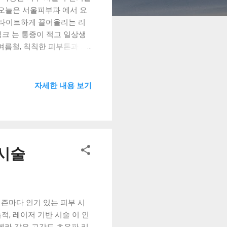
 오늘은 서울피부과 에서 요
부를 타이트하게 끌어올리는 리
링크 는 통증이 적고 일상생
·여름철, 칙칙한 피부톤과 기
많이 사용되고 있어요. 3.
 얼굴 라인을 정돈해 어려 보
주름 개선 + 얼굴 축소) 보
자세한 내용 보기
 간단하고 빠르며, 효과도
고민 은 늘 존재하죠. 요즘은
인기를 끌고 있어요. 마무리
 클리닉 을 방문해 충분한 상
세한 정보를 확인하세요!
 시술
시즌마다 인기 있는 피부 시
, 레이저 기반 시술 이 인
울쎄라 같은 고강도 초음파 리