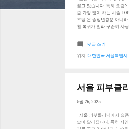
끌고 있습니다. 특히 요즘
즘 가장 많이 하는 시술 TO
프팅 은 중장년층뿐 아니라 
활 복귀가 빨라 꾸준히 사랑받
미를 개선하는 데 탁월한 레
필러 시술 (볼륨 보완) 팔자
댓글 쓰기
이는 효과를 줍니다. 히알루론
톡스 는 주름 개선뿐 아니라
위치:
대한민국 서울특별시 
점차 자연스럽게 나타납니다.
여드름 압출, 레이저 치료,
피부 시술은 개인 피부 타입
담을 받는 것이 좋습니다. 정
서울 피부클리
5월 26, 2025
서울 피부클리닉에서 요즘 많
술이 달라집니다. 특히 자연
기를 끌고 있습니다. 1. 