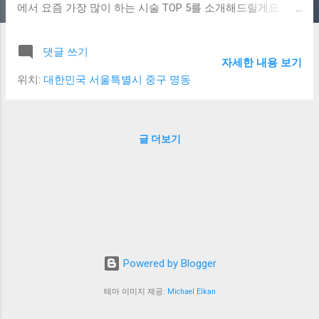
에서 요즘 가장 많이 하는 시술 TOP 5를 소개해드릴게요. 1.
리프팅 시술 (울쎄라 / 슈링크) 처진 피부를 타이트하게 끌어
올리는 리프팅 은 중장년층뿐 아니라 20~30대에서도 예방법
댓글 쓰기
으로 많이 받고 있습니다. 특히 울쎄라 와 슈링크 는 통증이
자세한 내용 보기
적고 일상생활 복귀가 빨라 꾸준히 사랑받고 있습니다. 2. 레
위치:
대한민국 서울특별시 중구 명동
이저 토닝 (피부톤 개선) 자외선 노출이 많은 봄·여름철, 칙칙
한 피부톤과 기미를 개선하는 데 탁월한 레이저 토닝 시술도
인기입니다. 대표적으로 피코토닝, 스펙트라토닝 이 많이 사
글 더보기
용되고 있어요. 3. 필러 시술 (볼륨 보완) 팔자주름, 꺼진 눈밑,
턱 끝 보완 등 다양한 부위에 사용하는 필러 시술 은 얼굴 라
인을 정돈해 어려 보이는 효과를 줍니다. 히알루론산 기반의
안전한 제품이 많이 사용되고 있습니다. 4. 보톡스 시술 (주름
개선 + 얼굴 축소) 보톡스 는 주름 개선뿐 아니라 사각턱 보톡
스 로 얼굴 라인을 슬림하게 하는 데도 많이 사용됩니다. 간단
하고 빠르며, 효과도 점차 자연스럽게 나타납니다. 5. 여드름
Powered by Blogger
치료 (레이저 + 약물 병행) 청소년부터 성인까지 여드름 고민
은 늘 존재하죠. 요즘은 여드름 압출, 레이저 치료, 피지조절
테마 이미지 제공:
Michael Elkan
약물 을 병행하여 효과적으로 치료하는 맞춤형 프로그램이
인기를 끌고 있어요. 마무리 피부 시술은 개인 피부 타입과 상